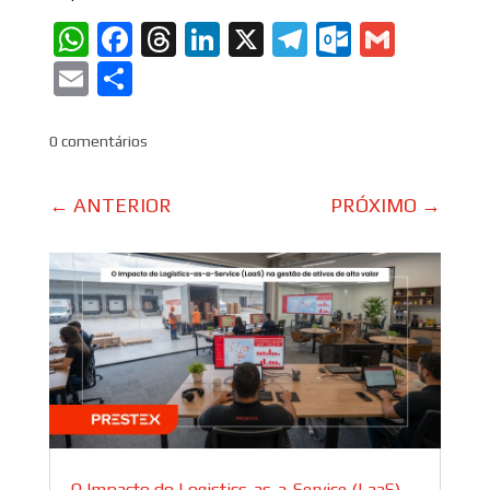
WhatsApp
Facebook
Threads
LinkedIn
X
Telegram
Outlook
Gmail
Email
Share
0 comentários
←
ANTERIOR
PRÓXIMO
→
O Impacto do Logistics-as-a-Service (LaaS)