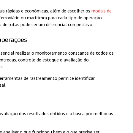
ais rápidas e econômicas, além de escolher os
modais de
ferroviário ou marítimo) para cada tipo de operação
o de rotas pode ser um diferencial competitivo.
operações
essencial realizar o monitoramento constante de todos os
ntregas, controle de estoque e avaliação do
as.
erramentas de rastreamento permite identificar
eal.
avaliação dos resultados obtidos e a busca por melhorias
 analisar o que funcionou bem e o que precisa ser