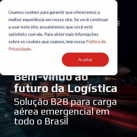
Usamos cookies para garantir que oferecemos a
melhor experiência em nosso site. Se você continuar
a usar este site, assumiremos que você está
satisfeito com ele. Para obter mais informações
sobre os cookies que usamos, leia nossa
Política de
Privacidade
.
Aceitar
Bem-vindo ao
futuro da Logística
Solução B2B para carga
aérea emergencial em
todo o Brasil