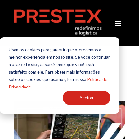
Gestão logística: o
Usamos cookies para garantir que oferecemos a
melhor experiência em nosso site. Se você continuar
que é e onde é
a usar este site, assumiremos que você está
aplicada
satisfeito com ele. Para obter mais informações
sobre os cookies que usamos, leia nossa
Política de
Privacidade
.
por
TI Prestex
|
Gestão
,
Logística
Aceitar