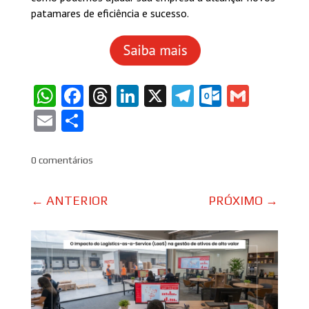
patamares de eficiência e sucesso.
WhatsApp
Facebook
Threads
LinkedIn
X
Telegram
Outlook
Gmail
Email
Share
0 comentários
←
ANTERIOR
PRÓXIMO
→