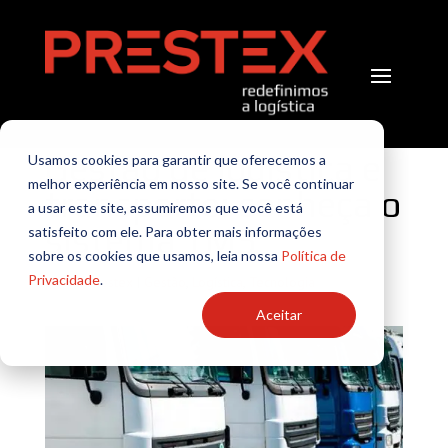
Gestão de logística e
Usamos cookies para garantir que oferecemos a
melhor experiência em nosso site. Se você continuar
transporte: conheça o
a usar este site, assumiremos que você está
sistema TMS
satisfeito com ele. Para obter mais informações
sobre os cookies que usamos, leia nossa
Política de
Privacidade
.
por
TI Prestex
|
Gestão
,
Logística
,
Tecnologia
Aceitar