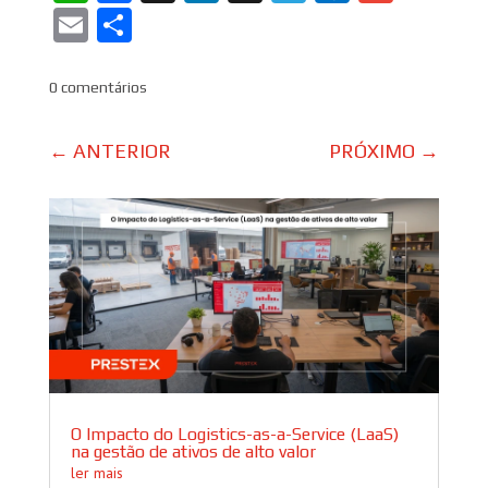
Email
Share
0 comentários
←
ANTERIOR
PRÓXIMO
→
O Impacto do Logistics-as-a-Service (LaaS)
na gestão de ativos de alto valor
ler mais