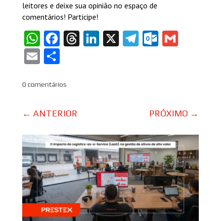
leitores e deixe sua opinião no espaço de
comentários! Participe!
WhatsApp
Facebook
Threads
LinkedIn
X
Telegram
Outlook
Gmail
Email
Share
0 comentários
←
ANTERIOR
PRÓXIMO
→