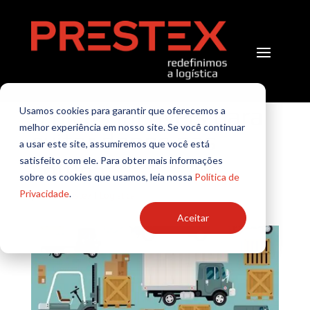
5 dicas incríveis para
Usamos cookies para garantir que oferecemos a
melhor experiência em nosso site. Se você continuar
evitar danos nas
a usar este site, assumiremos que você está
cargas
satisfeito com ele. Para obter mais informações
sobre os cookies que usamos, leia nossa
Política de
Privacidade
.
por
TI Prestex
|
Logística
Aceitar