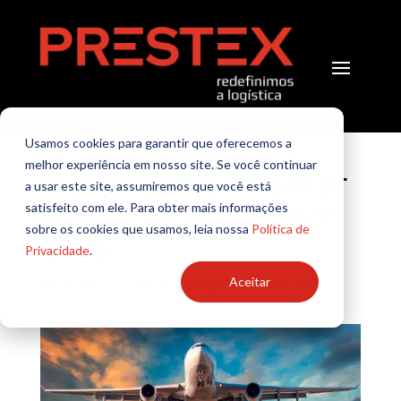
O crescimento do
Usamos cookies para garantir que oferecemos a
melhor experiência em nosso site. Se você continuar
modal aéreo no setor
a usar este site, assumiremos que você está
logístico nos últimos
satisfeito com ele. Para obter mais informações
sobre os cookies que usamos, leia nossa
Política de
anos
Privacidade
.
Aceitar
por
TI Prestex
|
Logística
,
Transporte aéreo de carga