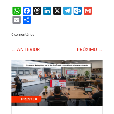
WhatsApp
Facebook
Threads
LinkedIn
X
Telegram
Outlook
Gmail
Email
Share
0 comentários
←
ANTERIOR
PRÓXIMO
→