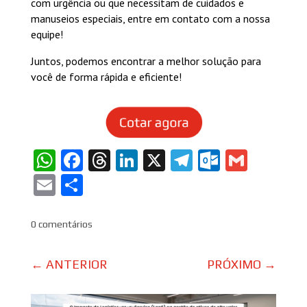
com urgência ou que necessitam de cuidados e
manuseios especiais, entre em contato com a nossa
equipe!
Juntos, podemos encontrar a melhor solução para
você de forma rápida e eficiente!
WhatsApp
Facebook
Threads
LinkedIn
X
Telegram
Outlook
Gmail
Email
Share
0 comentários
←
ANTERIOR
PRÓXIMO
→