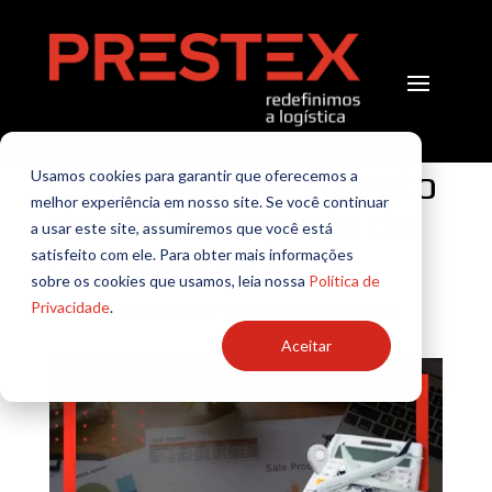
Como calcular o custo
Usamos cookies para garantir que oferecemos a
melhor experiência em nosso site. Se você continuar
de um transporte de
a usar este site, assumiremos que você está
carga aérea?
satisfeito com ele. Para obter mais informações
sobre os cookies que usamos, leia nossa
Política de
Privacidade
.
por
TI Prestex
|
Logística
,
Transporte aéreo de carga
Aceitar