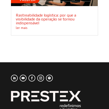
Rastreabilidade logística: por que a
visibilidade da operação se tornou
indispensável
ler mais