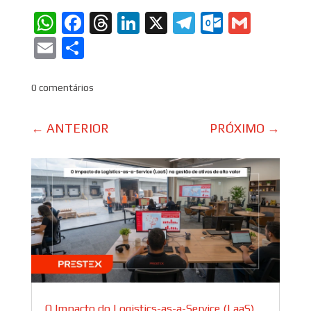
WhatsApp
Facebook
Threads
LinkedIn
X
Telegram
Outlook
Gmail
Email
Share
0 comentários
←
ANTERIOR
PRÓXIMO
→
O Impacto do Logistics-as-a-Service (LaaS)