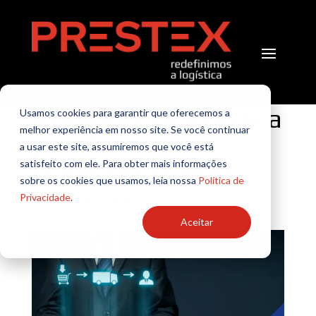
2 práticas de logística
Usamos cookies para garantir que oferecemos a
melhor experiência em nosso site. Se você continuar
para tornar sua
a usar este site, assumiremos que você está
empresa eficiente
satisfeito com ele. Para obter mais informações
sobre os cookies que usamos, leia nossa
Política de
Privacidade
.
por
TI Prestex
|
Logística
Aceitar