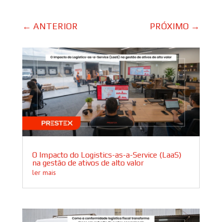
←
ANTERIOR
PRÓXIMO
→
O Impacto do Logistics-as-a-Service (LaaS)
na gestão de ativos de alto valor
ler mais