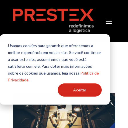
Reduzindo custos
Usamos cookies para garantir que oferecemos a
melhor experiência em nosso site. Se você continuar
com o sistema
a usar este site, assumiremos que você está
crossdocking
satisfeito com ele. Para obter mais informações
sobre os cookies que usamos, leia nossa
Política de
Privacidade
.
por
TI Prestex
|
Gestão
,
Logística
Aceitar