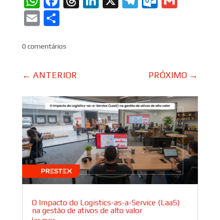
WhatsApp
Facebook
Threads
LinkedIn
X
Telegram
Outlook
Gmail
Email
Share
0 comentários
←
ANTERIOR
PRÓXIMO
→
O Impacto do Logistics-as-a-Service (LaaS)
na gestão de ativos de alto valor