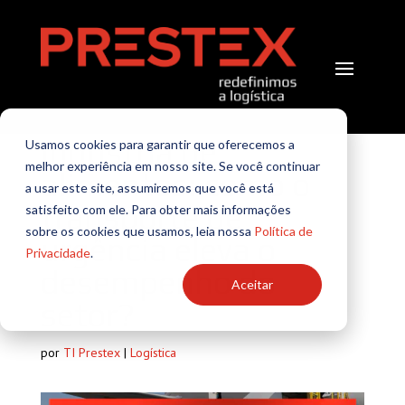
Indústria de
Usamos cookies para garantir que oferecemos a
melhor experiência em nosso site. Se você continuar
alimentos: como o
a usar este site, assumiremos que você está
transporte de
satisfeito com ele. Para obter mais informações
sobre os cookies que usamos, leia nossa
Política de
urgência eleva o
Privacidade
.
desempenho do
Aceitar
setor?
por
TI Prestex
|
Logística