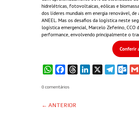
hidrelétricas, fotovoltaicas, eólicas e biomas
dos líderes mundiais em energia renovável, d
ANEEL. Mas os desafios da logística neste s
logística emergencial, Marcelo Zeferino, CCO d
performance, envolvendo principalmente o tra
WhatsApp
Facebook
Threads
LinkedIn
X
Tele
Ou
0 comentários
←
ANTERIOR