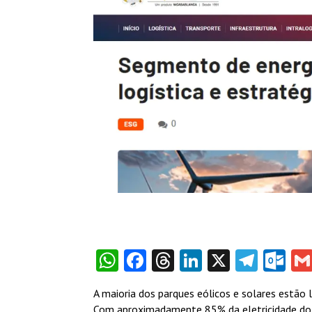
WhatsApp
Facebook
Threads
LinkedIn
X
Tele
Ou
A maioria dos parques eólicos e solares estão 
Com aproximadamente 85% da eletricidade do 