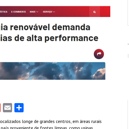
gram
tlook.com
Gmail
Email
Share
localizados longe de grandes centros, em áreas rurais
país proveniente de fontes limpas, como usinas