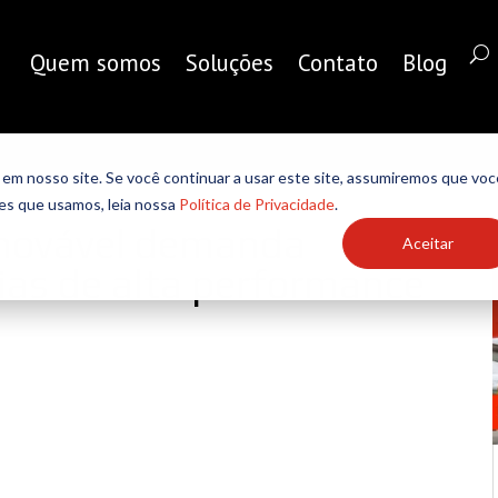
Quem somos
Soluções
Contato
Blog
em nosso site. Se você continuar a usar este site, assumiremos que voc
ies que usamos, leia nossa
Política de Privacidade
.
enovável demanda
Aceitar
gias de alta performance