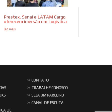
Prestex, Senai e LATAM Cargo
oferecem imersão em Logística
ler mais
CONTATO
CIAS
TRABALHE CONOSCO
OKS
SEJA UM PARCEIRO
CANAL DE ESCUTA
ICA DE