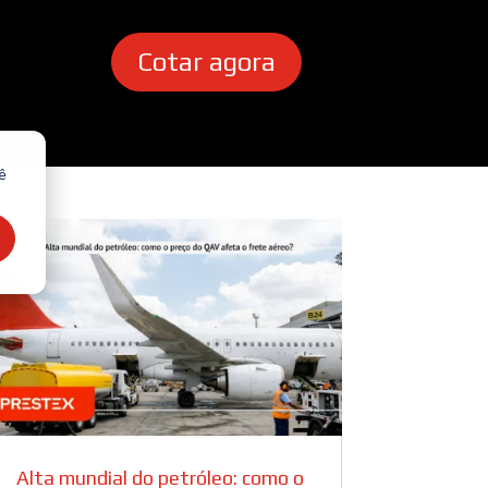
Cotar agora
ê
Alta mundial do petróleo: como o