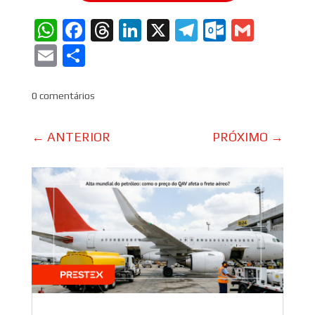
WhatsApp
Facebook
Threads
LinkedIn
X
Telegram
Outlook
Gmail
Email
Share
0 comentários
←
ANTERIOR
PRÓXIMO
→