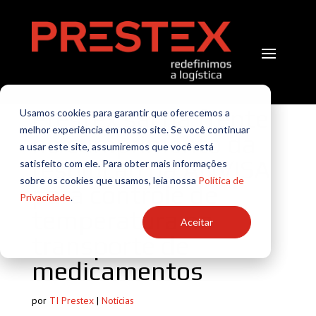
Prestex sai na frente
Usamos cookies para garantir que oferecemos a
melhor experiência em nosso site. Se você continuar
no cumprimento da
a usar este site, assumiremos que você está
resolução da ANVISA
satisfeito com ele. Para obter mais informações
sobre os cookies que usamos, leia nossa
Política de
para controle de
Privacidade
.
temperatura no
Aceitar
transporte de
medicamentos
por
TI Prestex
|
Notícias