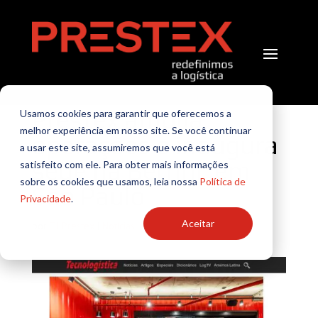
Prestex amplia
Usamos cookies para garantir que oferecemos a
melhor experiência em nosso site. Se você continuar
operações e inaugura
a usar este site, assumiremos que você está
sede na Berrini, em
satisfeito com ele. Para obter mais informações
sobre os cookies que usamos, leia nossa
Política de
São Paulo
Privacidade
.
Aceitar
por
TI Prestex
|
Notícias