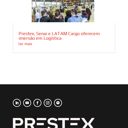
Prestex, Senai e LATAM Cargo oferecem
imersão em Logística
ler mais