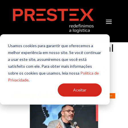
Logística emergencial
Usamos cookies para garantir que oferecemos a
melhor experiência em nosso site. Se você continuar
aérea pode tirar
a usar este site, assumiremos que você está
empresas do sufoco
satisfeito com ele. Para obter mais informações
sobre os cookies que usamos, leia nossa
Política de
Privacidade
.
por
TI Prestex
|
Notícias
Aceitar