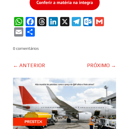
WhatsApp
Facebook
Threads
LinkedIn
X
Telegram
Outlook
Gmail
Email
Share
0 comentários
←
ANTERIOR
PRÓXIMO
→