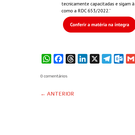
tecnicamente capacitadas e sigam à 
como a RDC 653/2022.”
WhatsApp
Facebook
Threads
LinkedIn
X
Tele
Ou
0 comentários
←
ANTERIOR