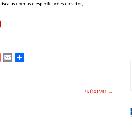
risca as normas e especificações do setor,
gram
tlook.com
Gmail
Email
Share
PRÓXIMO
→