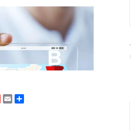
gram
tlook.com
Gmail
Email
Share