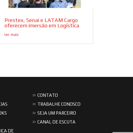
Prestex, Senai e LATAM Cargo
oferecem imersão em Logística
ler mais
CONTATO
CIAS
TRABALHE CONOSCO
OKS
SEJA UM PARCEIRO
CANAL DE ESCUTA
ICA DE