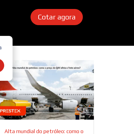
Cotar agora
ê
Alta mundial do petróleo: como o