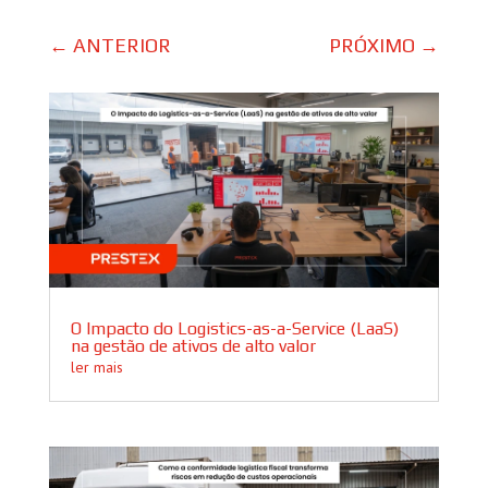
←
ANTERIOR
PRÓXIMO
→
O Impacto do Logistics-as-a-Service (LaaS)
na gestão de ativos de alto valor
ler mais