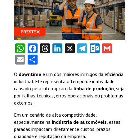
WhatsApp
Facebook
Threads
LinkedIn
X
Telegram
Outlook
Gmail
Email
Share
O
downtime
é um dos maiores inimigos da eficiência
industrial. Ele representa o tempo de inatividade
causado pela interrupção da
linha de produção
, seja
por falhas técnicas, erros operacionais ou problemas
externos.
Em um cenário de alta competitividade,
especialmente na
indústria de automóveis
, essas
paradas impactam diretamente custos, prazos,
qualidade e reputação da empresa.