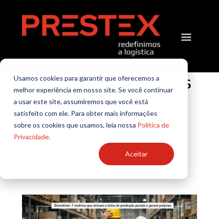
Downtime: 7 motivos
Usamos cookies para garantir que oferecemos a
melhor experiência em nosso site. Se você continuar
que travam a
a usar este site, assumiremos que você está
indústria e como
satisfeito com ele. Para obter mais informações
sobre os cookies que usamos, leia nossa
Política de
evitar paradas na
Privacidade
.
produção
Aceitar
por
Prestex
|
Gestão
,
Logística