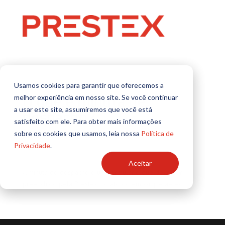
Usamos cookies para garantir que oferecemos a
melhor experiência em nosso site. Se você continuar
O que é minuta de
a usar este site, assumiremos que você está
despacho?
satisfeito com ele. Para obter mais informações
sobre os cookies que usamos, leia nossa
Política de
por
TI Prestex
|
fev 11, 2022
Privacidade
.
Aceitar
A minuta de despacho é um formulário que deve ser
preenchido pela Prestex, no ato do embarque aéreo.