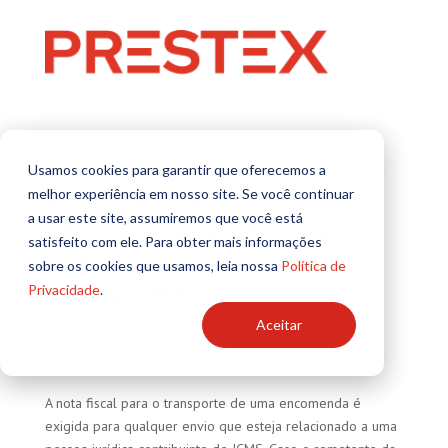
Usamos cookies para garantir que oferecemos a
melhor experiência em nosso site. Se você continuar
Em quais casos sou
a usar este site, assumiremos que você está
obrigado a emitir uma
satisfeito com ele. Para obter mais informações
nota fiscal para o
sobre os cookies que usamos, leia nossa
Política de
transporte?
Privacidade
.
Aceitar
por
TI Prestex
|
fev 11, 2022
A nota fiscal para o transporte de uma encomenda é
exigida para qualquer envio que esteja relacionado a uma