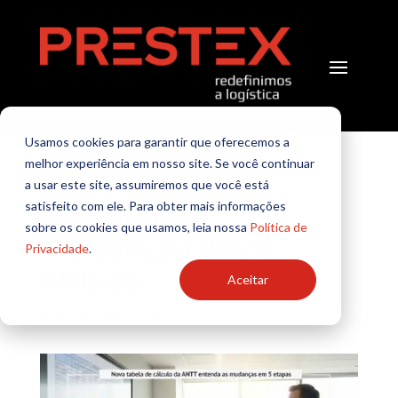
Nova tabela de
Usamos cookies para garantir que oferecemos a
melhor experiência em nosso site. Se você continuar
cálculo da ANTT
a usar este site, assumiremos que você está
entenda as
satisfeito com ele. Para obter mais informações
sobre os cookies que usamos, leia nossa
Política de
mudanças em 5
Privacidade
.
etapas
Aceitar
por
Prestex
|
Logística