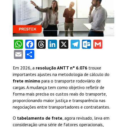
WhatsApp
Facebook
Threads
LinkedIn
X
Telegram
Outlook
Gmail
Email
Share
Em 2026, a
resolução ANTT n° 6.076
trouxe
importantes ajustes na metodologia de cálculo do
frete mínimo
para o transporte rodoviário de
cargas. A mudança tem como objetivo refletir de
forma mais precisa os custos reais do transporte,
proporcionando maior justiça e transparência nas
negociações entre transportadores e contratantes.
O
tabelamento de frete
, agora revisado, leva em
consideração uma série de fatores operacionais,