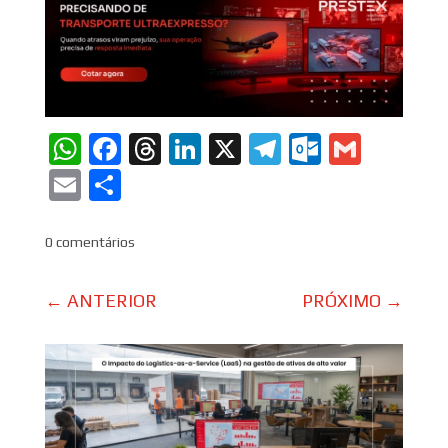
WhatsApp
Facebook
Threads
LinkedIn
X
Telegram
Outlook
Gmail
Email
Share
0 comentários
←
ANTERIOR
PRÓXIMO
→