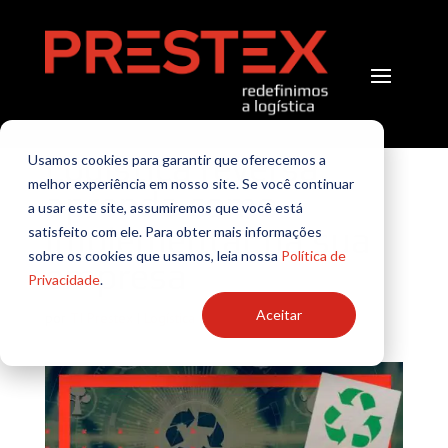
Logística reversa:
Usamos cookies para garantir que oferecemos a
melhor experiência em nosso site. Se você continuar
aprenda como
a usar este site, assumiremos que você está
implementar na sua
satisfeito com ele. Para obter mais informações
sobre os cookies que usamos, leia nossa
Política de
empresa
Privacidade
.
Aceitar
por
TI Prestex
|
Logística