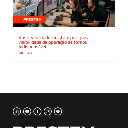
Rastreabilidade logística: por que a
visibilidade da operação se tornou
indispensável
ler mais