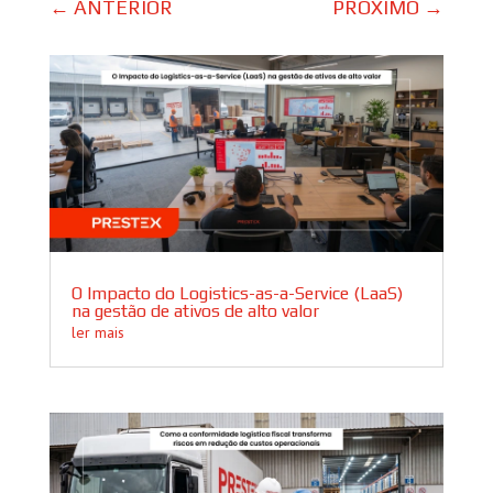
←
ANTERIOR
PRÓXIMO
→
O Impacto do Logistics-as-a-Service (LaaS)
na gestão de ativos de alto valor
ler mais