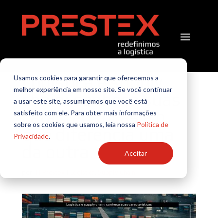
Logística e supply
Usamos cookies para garantir que oferecemos a
melhor experiência em nosso site. Se você continuar
chain: conheça suas
a usar este site, assumiremos que você está
características e o
satisfeito com ele. Para obter mais informações
sobre os cookies que usamos, leia nossa
Política de
que diferencia uma
Privacidade
.
da outra.
Aceitar
por
TI Prestex
|
Logística
,
Supply Chain