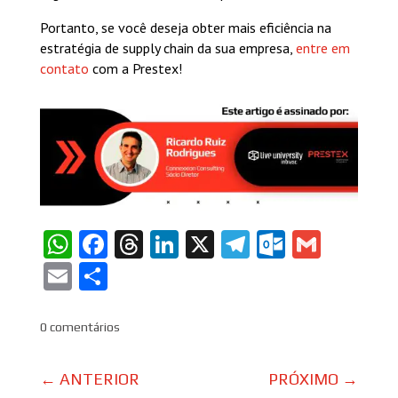
Portanto, se você deseja obter mais eficiência na
estratégia de supply chain da sua empresa,
entre em
contato
com a Prestex!
WhatsApp
Facebook
Threads
LinkedIn
X
Telegram
Outlook
Gmail
Email
Share
0 comentários
←
ANTERIOR
PRÓXIMO
→