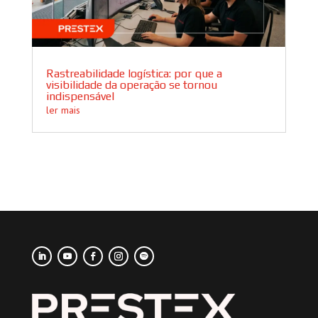
Rastreabilidade logística: por que a
visibilidade da operação se tornou
indispensável
ler mais