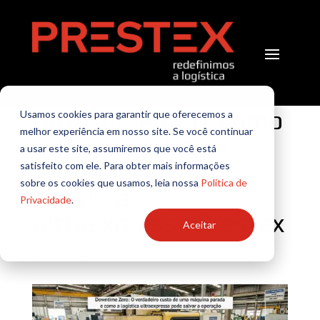
Downtime zero: como
Usamos cookies para garantir que oferecemos a
melhor experiência em nosso site. Se você continuar
evitar prejuízos
a usar este site, assumiremos que você está
milionários com
satisfeito com ele. Para obter mais informações
sobre os cookies que usamos, leia nossa
Política de
logística
Privacidade
.
ultraexpressa Prestex
Aceitar
por
Prestex
|
Gestão