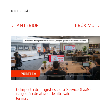
0 comentários
←
ANTERIOR
PRÓXIMO
→
O Impacto do Logistics-as-a-Service (LaaS)
na gestão de ativos de alto valor
ler mais