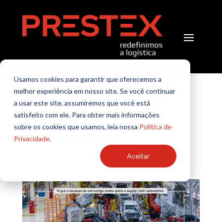
O que a escassez de
Usamos cookies para garantir que oferecemos a
melhor experiência em nosso site. Se você continuar
microchips revela
a usar este site, assumiremos que você está
sobre o supply chain
satisfeito com ele. Para obter mais informações
sobre os cookies que usamos, leia nossa
Política de
automotivo
Privacidade
.
Aceitar
por
Prestex
|
Logística
,
Supply Chain