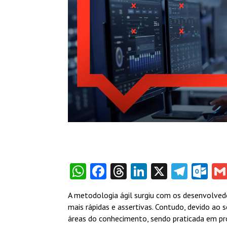
WhatsApp
Facebook
Threads
LinkedIn
X
Tele
Ou
A metodologia ágil
surgiu com os desenvolvedo
mais rápidas e assertivas. Contudo, devido ao
áreas do conhecimento, sendo praticada em pro