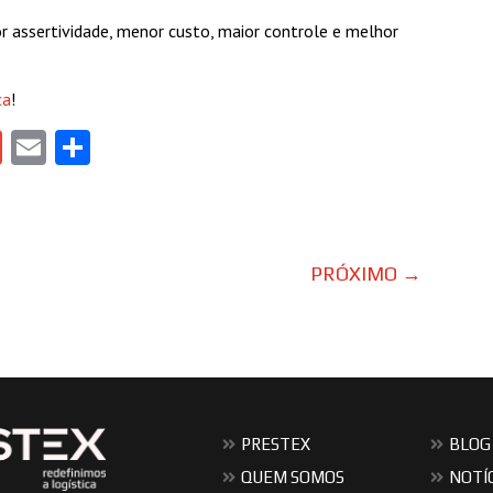
or assertividade, menor custo, maior controle e melhor
ca
!
gram
tlook.com
Gmail
Email
Share
PRÓXIMO
→
PRESTEX
BLOG
QUEM SOMOS
NOTÍ