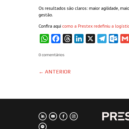
Os resultados são claros: maior agilidade, mai
gestão.
Confira aqui
como a Prestex redefiniu a logísti
WhatsApp
Facebook
Threads
LinkedIn
X
Tele
Ou
0 comentários
←
ANTERIOR