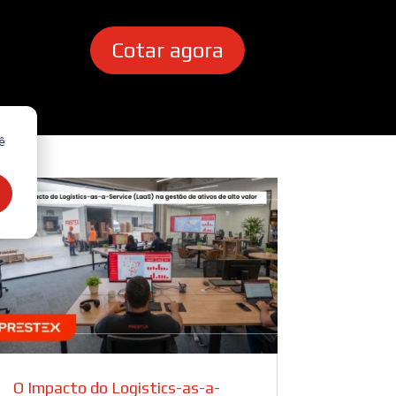
Cotar agora
ê
O Impacto do Logistics-as-a-