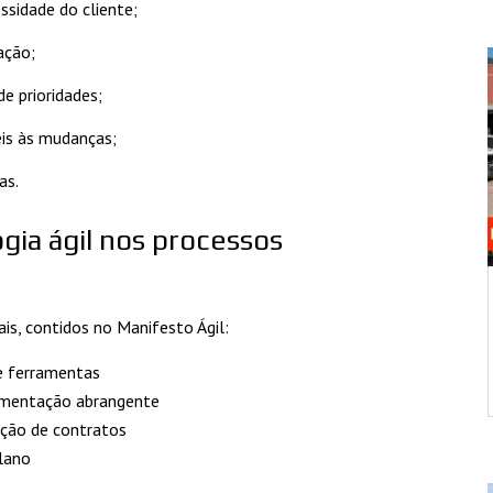
ssidade do cliente;
ação;
e prioridades;
veis às mudanças;
as.
ia ágil nos processos
ais, contidos no Manifesto Ágil:
 e ferramentas
umentação abrangente
ação de contratos
lano